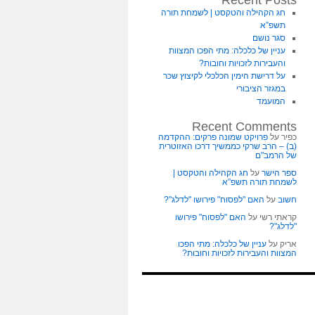
Recent Posts
חג הקהילה והטקסט | לשמחת תורה
תשפ”א
סגר נושם
עניין של כלכלה: מתי הפכו המצוות
והעבירות לזכויות וחובות?
על דרישת הימין הכלכלי לקיצוץ שכר
במגזר הציבורי
המועמד
Recent Comments
כפיר
על
פרויקט שמונה פרקים: ההקדמה
(ב) – הרב שרקי כממשיך דרכו האזוטרית
של הרמב"ם
ספר הישר
על
חג הקהילה והטקסט |
לשמחת תורה תשפ”א
חשוב
על
האם "לפסוח" פירושו "לדלג"?
קראתי רשי
על
האם "לפסוח" פירושו
"לדלג"?
אריק
על
עניין של כלכלה: מתי הפכו
המצוות והעבירות לזכויות וחובות?